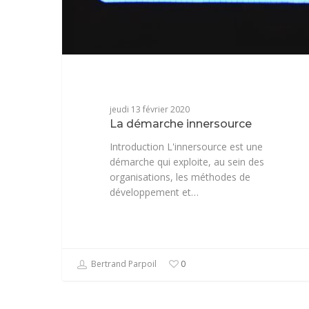
jeudi 13 février 2020
La démarche innersource
Introduction L'innersource est une
démarche qui exploite, au sein des
organisations, les méthodes de
développement et…
Bertrand Parpoil
0