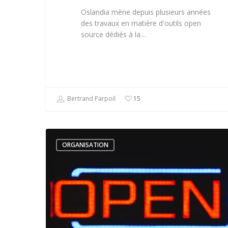
Oslandia mène depuis plusieurs années
des travaux en matière d'outils open
source dédiés à la…
Bertrand Parpoil
15
ORGANISATION