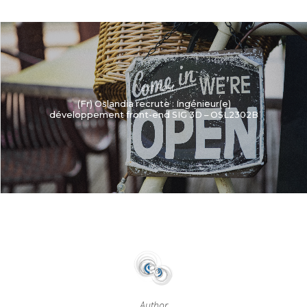
Next Post
(Fr) Oslandia recrute : Ingénieur(e)
développement front-end SIG 3D – OSL2302B
Author