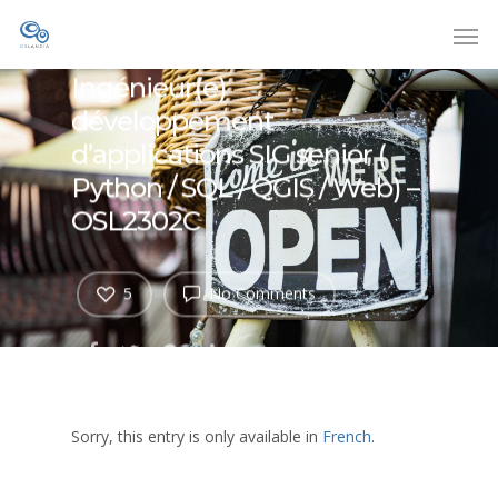
(Fr) Oslandia recrute :
Ingénieur(e)
développement
d’applications SIG senior (
Python / SQL / QGIS / Web) –
OSL2302C
5
No Comments
Sorry, this entry is only available in
French
.