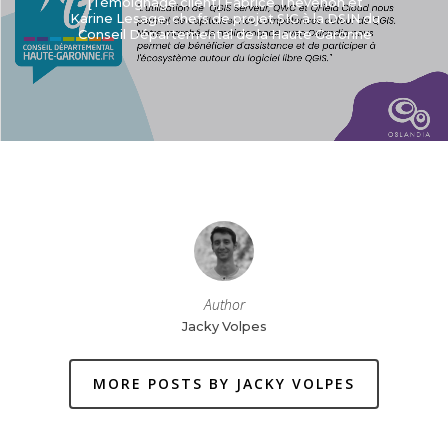
[Témoignage client] Fabrice Thevenon et
Karine Lesage, chefs de projet SIG à la DSIN du
Conseil Départemental de la Haute Garonne
Author
Jacky Volpes
MORE POSTS BY JACKY VOLPES