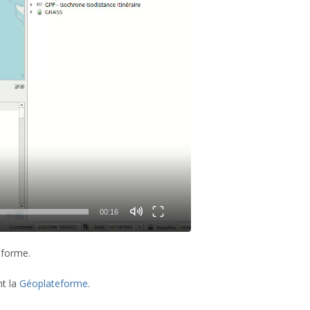
00:16
eforme.
nt la
Géoplateforme
.