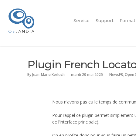
Service
Support
Format
Plugin French Locator 
By
Jean-Marie Kerloch
mardi 20 mai 2025
NewsFR
,
Open 
Nous n’avons pas eu le temps de communiquer
Pour rappel ce plugin permet simplement 
de l’interface principale).
On en profite donc pour vous faire un petit