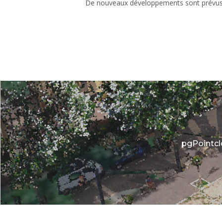
De nouveaux développements sont prévus po
pgPointcl