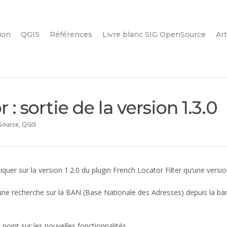
ion
QGIS
Références
Livre blanc SIG OpenSource
Art
: sortie de la version 1.3.0
Source
,
QGIS
 sur la version 1.2.0 du plugin French Locator Filter qu’une version 1
une recherche sur la BAN (Base Nationale des Adresses) depuis la ba
 point sur les nouvelles fonctionnalités.