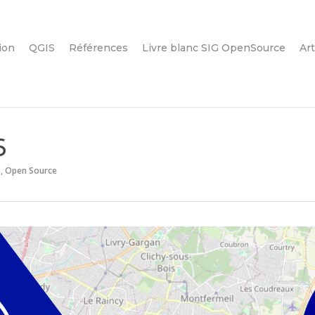
ion
QGIS
Références
Livre blanc SIG OpenSource
Art
6
t
,
Open Source