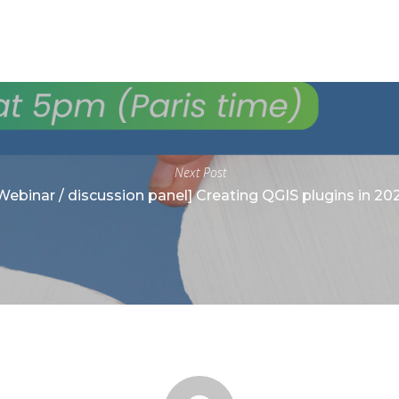
Next Post
Webinar / discussion panel] Creating QGIS plugins in 20