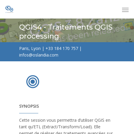
QGIS4 - Traitements QGIS
processing
Paris, Lyon
|
+33 184 170 757
|
infos@oslandia.com
SYNOPSIS
Cette session vous permettra d’utiliser QGIS en
tant qu’ETL (Extract/Transform/Load). Elle
permet de réaliser des traitements avancées sur